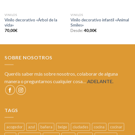
VINILOS
VINILOS
Vinilo decorativo «Árbol de la
Vinilo decorativo infantil «Animal
vida»
Smiles»
70,00
€
Desde:
40,00
€
SOBRE NOSOTROS
Queréis saber más sobre nosotros, colaborar de alguna
manera o preguntarnos cualquier cosa…
ADELANTE.
TAGS
acogedor
azul
bañera
beige
ciudades
cocina
cocinar