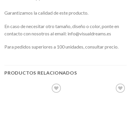
Garantizamos la calidad de este producto.
En caso de necesitar otro tamaño, diseño o color, ponte en
contacto con nosotros al email: info@visualdreams.es
Para pedidos superiores a 100 unidades, consultar precio.
PRODUCTOS RELACIONADOS
Añadir
Añadir
a la
a la
lista de
lista de
deseos
deseos