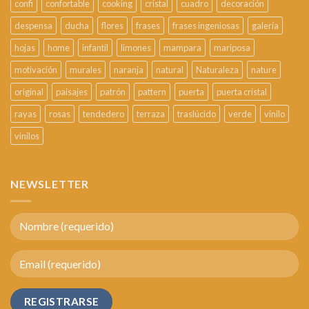
confi
confortable
cooking
cristal
cuadro
decoración
despensa
ducha
flores
frases
frases ingeniosas
galería
hojas
home
infantil
limones
mampara
mariposa
motivación
murales
naranja
natural
Naturaleza
nature
original
paisajes
patrón
pattern
puerta
puerta cristal
rayas
rosas
tendedero
terraza
traslúcido
verde
vinilo
vinilos
NEWSLETTER